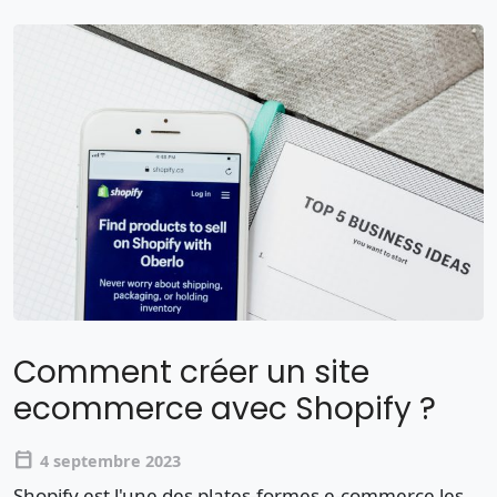
Comment créer un site
ecommerce avec Shopify ?
calendar_today
4 septembre 2023
Shopify est l'une des plates-formes e-commerce les