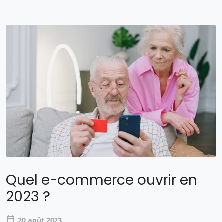
Quel e-commerce ouvrir en
2023 ?
calendar_today
20 août 2023