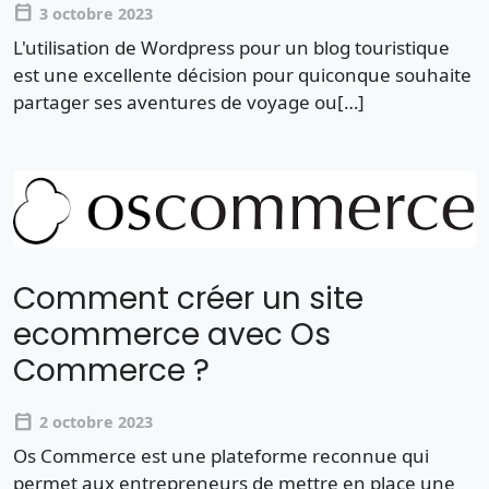
calendar_today
3 octobre 2023
L'utilisation de Wordpress pour un blog touristique
est une excellente décision pour quiconque souhaite
partager ses aventures de voyage ou[…]
Comment créer un site
ecommerce avec Os
Commerce ?
calendar_today
2 octobre 2023
Os Commerce est une plateforme reconnue qui
permet aux entrepreneurs de mettre en place une