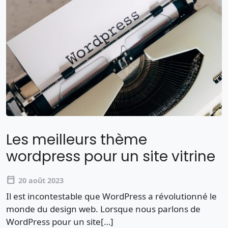
Les meilleurs thème
wordpress pour un site vitrine
calendar_today
20 août 2023
Il est incontestable que WordPress a révolutionné le
monde du design web. Lorsque nous parlons de
WordPress pour un site[…]