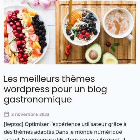
Les meilleurs thèmes
wordpress pour un blog
gastronomique
calendar_today
3 novembre 2023
[lwptoc] Optimiser l'expérience utilisateur grâce à
des thèmes adaptés Dans le monde numérique
actuel, l'expérience utilisateur sur un site web[…]