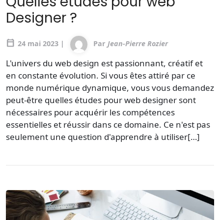
Quelles études pour web
Designer ?
calendar_today
24 mai 2023 |
Par
Jean-Pierre Rozier
L'univers du web design est passionnant, créatif et
en constante évolution. Si vous êtes attiré par ce
monde numérique dynamique, vous vous demandez
peut-être quelles études pour web designer sont
nécessaires pour acquérir les compétences
essentielles et réussir dans ce domaine. Ce n'est pas
seulement une question d'apprendre à utiliser[…]