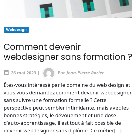
Webdesign
Comment devenir
webdesigner sans formation ?
calendar_today
26 mai 2023 |
Par
Jean-Pierre Rozier
Êtes-vous intéressé par le domaine du web design et
vous vous demandez comment devenir webdesigner
sans suivre une formation formelle ? Cette
perspective peut sembler intimidante, mais avec les
bonnes stratégies, le dévouement et une dose
d'auto-apprentissage, il est tout à fait possible de
devenir webdesigner sans diplôme. Ce métier[…]