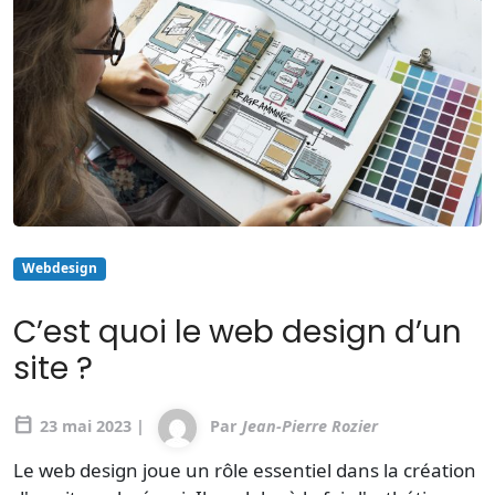
Webdesign
C’est quoi le web design d’un
site ?
calendar_today
23 mai 2023 |
Par
Jean-Pierre Rozier
Le web design joue un rôle essentiel dans la création