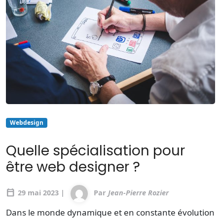
Webdesign
Quelle spécialisation pour
être web designer ?
calendar_today
29 mai 2023 |
Par
Jean-Pierre Rozier
Dans le monde dynamique et en constante évolution