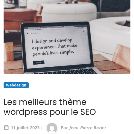
Webdesign
Les meilleurs thème
wordpress pour le SEO
calendar_today
11 juillet 2023 |
Par
Jean-Pierre Rozier