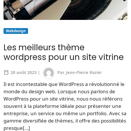
Webdesign
Les meilleurs thème
wordpress pour un site vitrine
calendar_today
20 août 2023 |
Par
Jean-Pierre Rozier
Il est incontestable que WordPress a révolutionné le
monde du design web. Lorsque nous parlons de
WordPress pour un site vitrine, nous nous référons
souvent à la plateforme idéale pour présenter une
entreprise, un service ou même un portfolio. Avec sa
gamme diversifiée de thèmes, il offre des possibilités
presque[…]