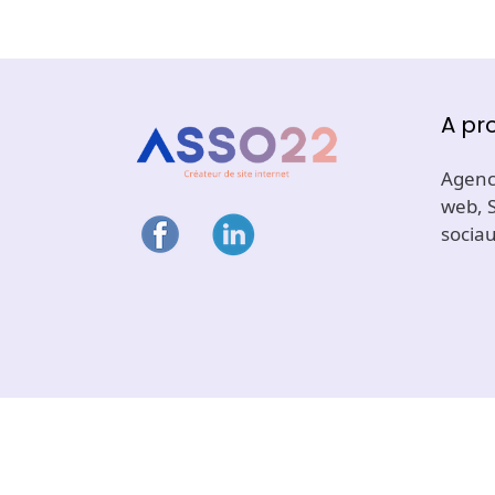
A pr
Agence
web, 
sociau