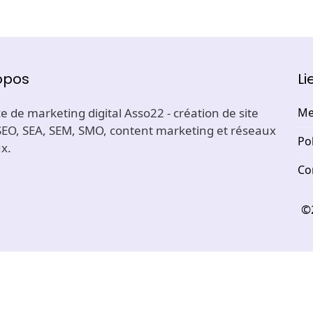
opos
Li
 de marketing digital Asso22 - création de site
Me
SEO, SEA, SEM, SMO, content marketing et réseaux
Pol
x.
Co
©