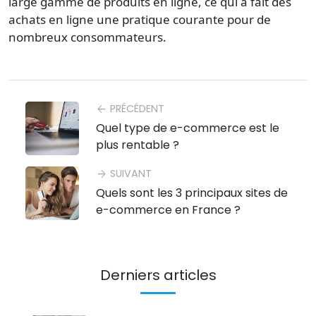
large gamme de
produits en ligne
, ce qui a fait des
achats en ligne
une pratique courante pour de
nombreux consommateurs.
PRÉCÉDENT
arrow_back
Quel type de e-commerce est le
plus rentable ?
SUIVANT
arrow_forward
Quels sont les 3 principaux sites de
e-commerce en France ?
Derniers articles