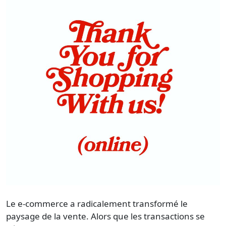
Le
e-commerce
a radicalement transformé le
paysage de la
vente
. Alors que les transactions se